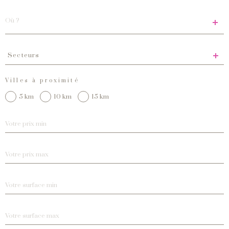
Localisation
Secteurs
Secteurs
Villes à proximité
5 km
10 km
15 km
Prix
min
Prix
max
Surface
min
Surface
max