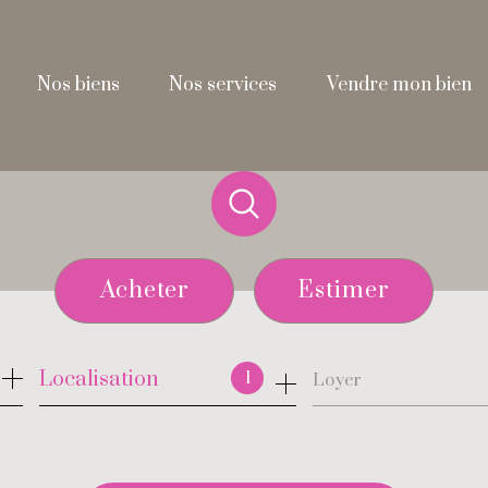
nos biens
nos services
vendre mon bien
Acheter
Estimer
de l'ancien
Localisation
1
Loyer
de l'immo pro