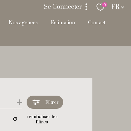
Langue
0
Se Connecter
FR
nos agences
estimation
contact
espace propriétaire
Filtrer
réinitialiser les
filtres