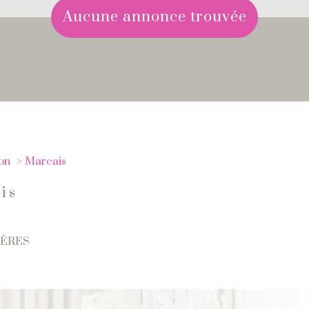
aucune annonce trouvée
on
Marcais
is
TÈRES