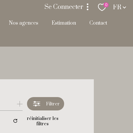
Langue
0
Se Connecter
FR
nos agences
estimation
contact
espace propriétaire
Filtrer
réinitialiser les
filtres