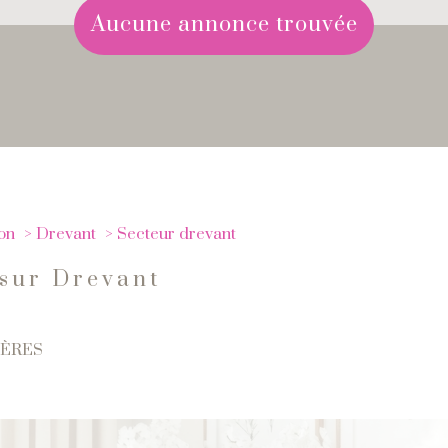
aucune annonce trouvée
on
Drevant
Secteur drevant
 sur Drevant
TÈRES