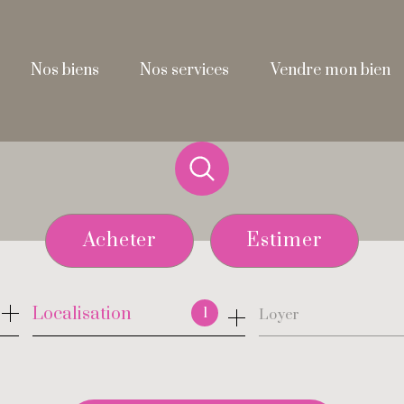
nos biens
nos services
vendre mon bien
Acheter
Estimer
de l'ancien
Localisation
1
Loyer
de l'immo pro