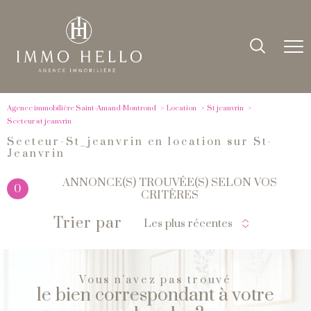
Agence immobilière Saint-Amand-Montrond
Location
St jeanvrin
Secteur st jeanvrin
Secteur-St_jeanvrin en location sur St-
Jeanvrin
ANNONCE(S) TROUVÉE(S) SELON VOS
0
CRITÈRES
Trier par
Les plus récentes
Vous n'avez pas trouvé
le bien correspondant à votre