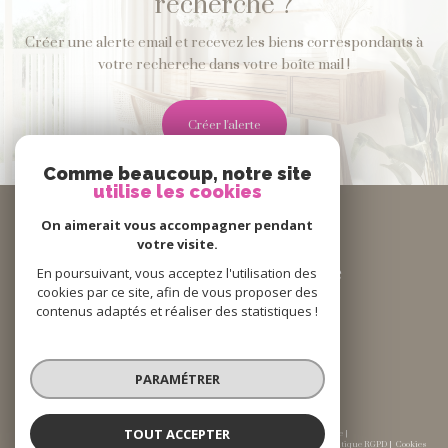
recherche ?
Créer une alerte email et recevez les biens correspondants à
votre recherche dans votre boîte mail !
créer l'alerte
Comme beaucoup, notre site
utilise les cookies
Se
connecter
On aimerait vous accompagner pendant
votre visite.
Espace Propriétaire
En poursuivant, vous acceptez l'utilisation des
cookies par ce site, afin de vous proposer des
contenus adaptés et réaliser des statistiques !
Nous
suivre
PARAMÉTRER
TOUT ACCEPTER
© 2026 | Tous droits réservés | Traduction powered by Google |
Nos honoraires
Plan du site
Mentions légales
Admin
Partenaires
Politique RGPD
Cookies