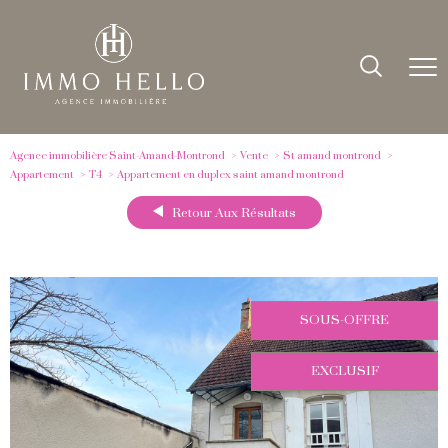
Agence immobilière Saint-Amand-Montrond
Vente
St amand montrond
Appartement
T4
Appartement en duplex saint amand montrond
Retour Aux Résultats
SOUS-OFFRE
EXCLUSIF