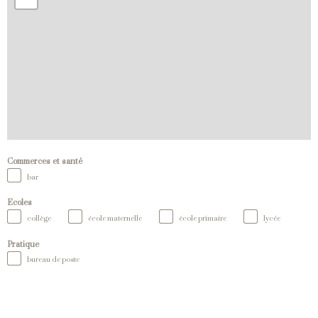
Commerces et santé
bar
Ecoles
collège
école maternelle
école primaire
lycée
Pratique
bureau de poste