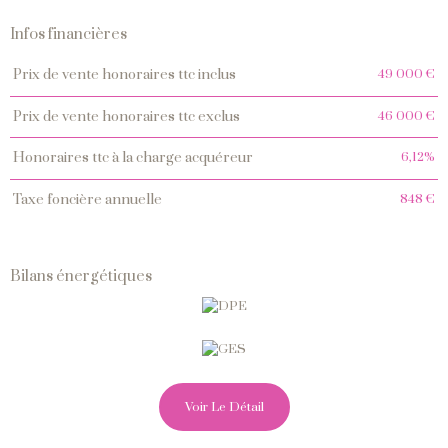
Infos financières
Caractéristiques
Valeurs
49 000 €
prix de vente honoraires ttc inclus
46 000 €
prix de vente honoraires ttc exclus
6,12%
honoraires ttc à la charge acquéreur
848 €
taxe foncière annuelle
Bilans énergétiques
Voir Le Détail