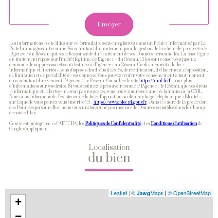
Validation
Envoyer
Les informations recueillies sur ce formulaire sont enregistrées dans un fichier informatisé par La
Boite Immo agissant comme Sous-traitant du traitement pour la gestion de la clientèle/prospects de
l'Agence / du Réseau qui reste Responsable du Traitement de vos Données personnelles. La base légale
du traitement repose sur l'intérêt légitime de l'Agence / du Réseau. Elles sont conservées jusqu'à
demande de suppression et sont destinées à l'Agence / au Réseau. Conformément à la loi «
informatique et libertés », vous disposez des droits d’accès, de rectification, d’effacement, d’opposition,
de limitation et de portabilité de vos données. Vous pouvez retirer votre consentement à tout moment
en contactant directement l’Agence / Le Réseau. Consultez le site
https://cnil.fr/fr
pour plus
d’informations sur vos droits. Si vous estimez, après avoir contacté l'Agence / le Réseau, que vos droits
« Informatique et Libertés » ne sont pas respectés, vous pouvez adresser une réclamation à la CNIL.
Nous vous informons de l’existence de la liste d'opposition au démarchage téléphonique « Bloctel »,
sur laquelle vous pouvez vous inscrire ici :
https://www.bloctel.gouv.fr
. Dans le cadre de la protection
des Données personnelles, nous vous invitons à ne pas inscrire de Données sensibles dans le champ
de saisie libre.
Ce site est protégé par reCAPTCHA, les
Politiques de Confidentialité
et es
Conditions d'utilisation
de
Google s'appliquent.
Localisation
du bien
Leaflet
|
©
Maps
|
© OpenStreetMap
Jawg
+
−