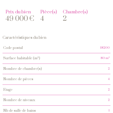
Prix du bien
Pièce(s)
Chambre(s)
49 000 €
4
2
Caractéristiques du bien
Caractéristiques
Valeurs
18200
code postal
80 m²
surface habitable (m²)
2
nombre de chambre(s)
4
nombre de pièces
2
etage
2
nombre de niveaux
1
nb de salle de bains