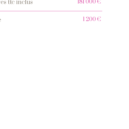
181 000 €
es ttc inclus
s
1 200 €
e