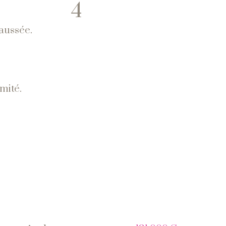
4
haussée.
mité.