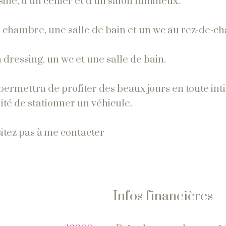
ine, d’un cellier et d’un salon lumineux.
e chambre, une salle de bain et un wc au rez-de-c
 dressing, un wc et une salle de bain.
 permettra de profiter des beaux jours en toute inti
ité de stationner un véhicule.
sitez
pas
à
me
contacter
Infos financières