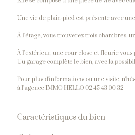
Elle se compose d’une pièce de vie avec cuis
Une vie de plain-pied est présente avec un
À l’étage, vous trouverez trois chambres, un
À l’extérieur, une cour close et fleurie vous
Uu garage complète le bien, avec la possibil
Pour
plus
d'informations
ou
une
visite,
n'hé
à
l’agence
IMMO
HELLO
02
45
43
00
32
Caractéristiques du bien