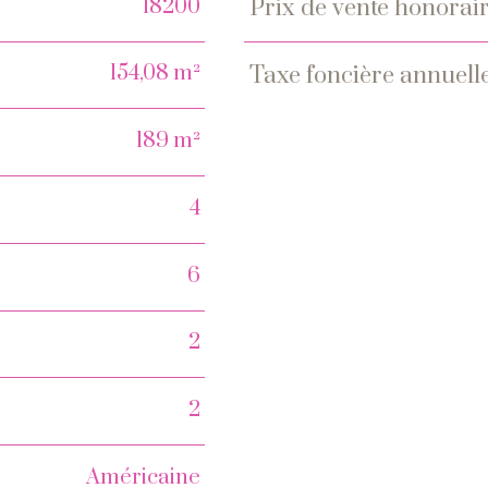
18200
prix de vente honorair
Caractéristiques
Valeur
154,08 m²
taxe foncière annuell
189 m²
4
6
2
2
Américaine