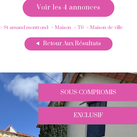
voir les
4
annonces
St amand montrond
Maison
T6
Maison de ville
Retour Aux Résultats
SOUS-COMPROMIS
EXCLUSIF