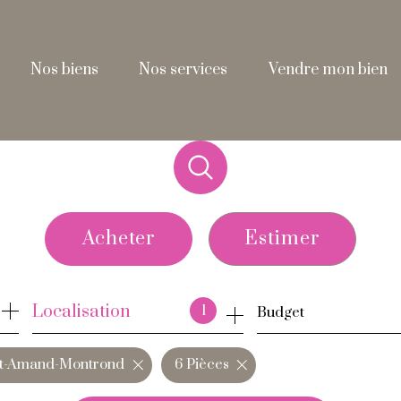
nos biens
nos services
vendre mon bien
Acheter
Estimer
de l'ancien
Localisation
1
Budget
de l'immo pro
nt-Amand-Montrond
6 Pièces