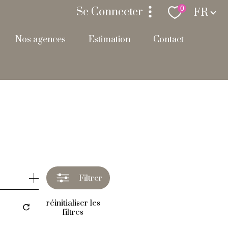
Langue
0
Se Connecter
FR
nos agences
estimation
contact
espace propriétaire
Filtrer
réinitialiser les
filtres