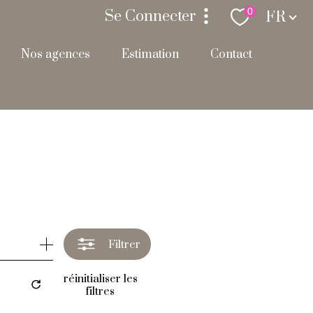
Langue
0
Se Connecter
FR
nos agences
estimation
contact
espace propriétaire
Filtrer
réinitialiser les
filtres