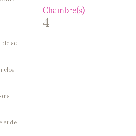
Chambre(s)
4
able se
n clos
ions
e et de