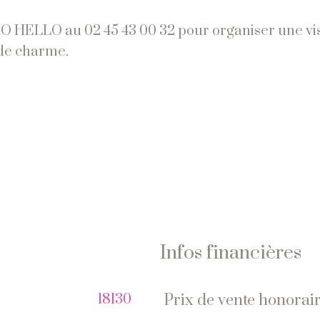
O HELLO au 02 45 43 00 32 pour organiser une vis
 de charme.
Infos financières
18130
prix de vente honorair
Caractéristiques
Valeur