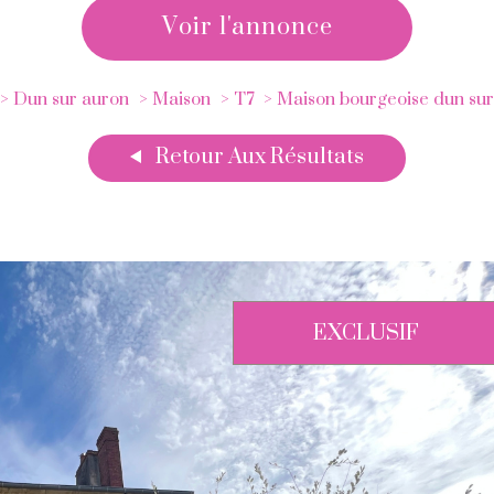
voir l'annonce
Dun sur auron
Maison
T7
Maison bourgeoise dun sur
Retour Aux Résultats
EXCLUSIF