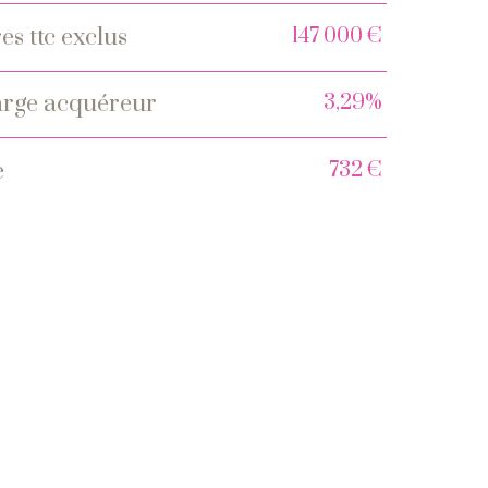
147 000 €
es ttc exclus
3,29%
charge acquéreur
732 €
e