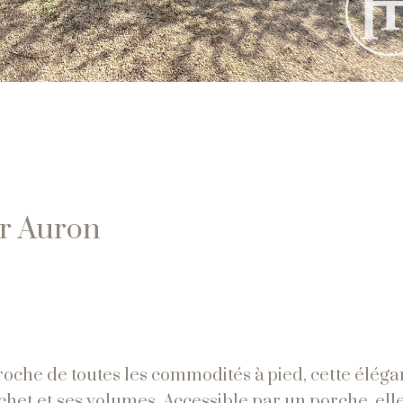
r Auron
roche de toutes les commodités à pied, cette éléga
et et ses volumes. Accessible par un porche, elle