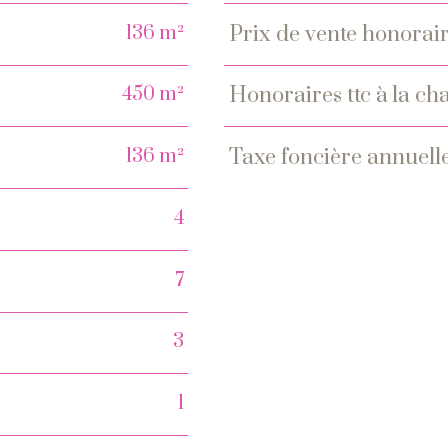
136 m²
prix de vente honorair
450 m²
honoraires ttc à la 
136 m²
taxe foncière annuell
4
7
3
1