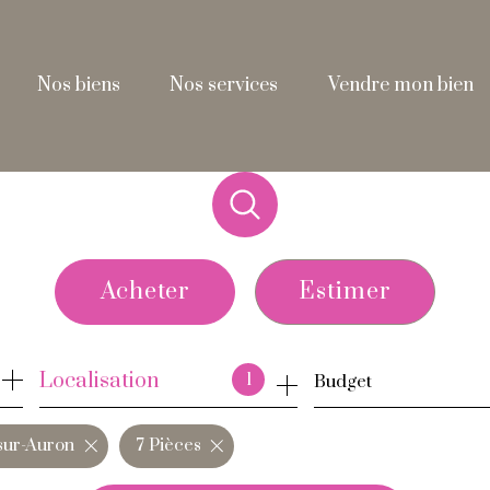
nos biens
nos services
vendre mon bien
Acheter
Estimer
de l'ancien
Localisation
1
Budget
de l'immo pro
sur-Auron
7 Pièces