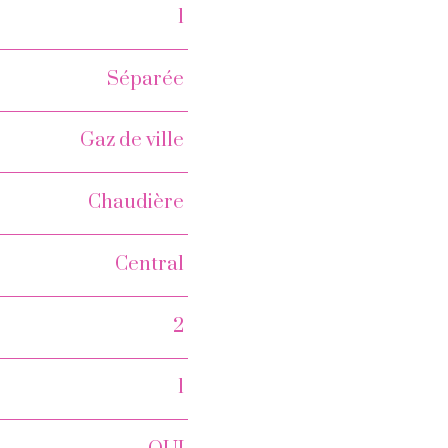
1
Séparée
Gaz de ville
Chaudière
Central
2
1