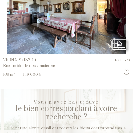
Voir le
Bien
VERNAIS (18210)
Réf : 673
Ensemble de deux maisons
Sél
169 m²
-
149 000 €
Vous n'avez pas trouvé
le bien correspondant à votre
recherche ?
Créer une alerte email et recevez les biens correspondants à