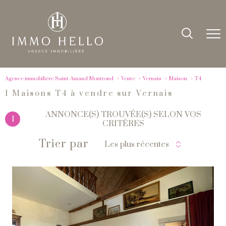
Agence immobilière Saint-Amand-Montrond
Vente
Vernais
Maison
T4
1
Maisons T4 à vendre sur Vernais
ANNONCE(S) TROUVÉE(S) SELON VOS
1
CRITÈRES
Trier par
Les plus récentes