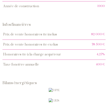
1900
année de construction
Infos financières
Caractéristiques
Valeurs
82 000 €
prix de vente honoraires ttc inclus
78 500 €
prix de vente honoraires ttc exclus
4,27%
honoraires ttc à la charge acquéreur
400 €
taxe foncière annuelle
Bilans énergétiques