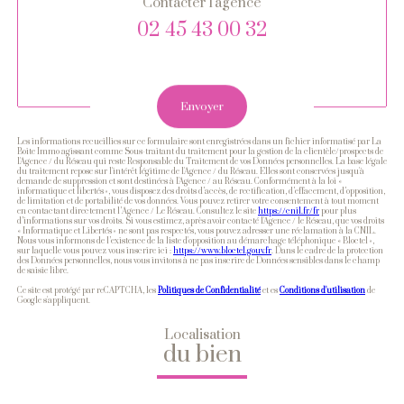
Contacter l'agence
02 45 43 00 32
Validation
Envoyer
Les informations recueillies sur ce formulaire sont enregistrées dans un fichier informatisé par La
Boite Immo agissant comme Sous-traitant du traitement pour la gestion de la clientèle/prospects de
l'Agence / du Réseau qui reste Responsable du Traitement de vos Données personnelles. La base légale
du traitement repose sur l'intérêt légitime de l'Agence / du Réseau. Elles sont conservées jusqu'à
demande de suppression et sont destinées à l'Agence / au Réseau. Conformément à la loi «
informatique et libertés », vous disposez des droits d’accès, de rectification, d’effacement, d’opposition,
de limitation et de portabilité de vos données. Vous pouvez retirer votre consentement à tout moment
en contactant directement l’Agence / Le Réseau. Consultez le site
https://cnil.fr/fr
pour plus
d’informations sur vos droits. Si vous estimez, après avoir contacté l'Agence / le Réseau, que vos droits
« Informatique et Libertés » ne sont pas respectés, vous pouvez adresser une réclamation à la CNIL.
Nous vous informons de l’existence de la liste d'opposition au démarchage téléphonique « Bloctel »,
sur laquelle vous pouvez vous inscrire ici :
https://www.bloctel.gouv.fr
. Dans le cadre de la protection
des Données personnelles, nous vous invitons à ne pas inscrire de Données sensibles dans le champ
de saisie libre.
Ce site est protégé par reCAPTCHA, les
Politiques de Confidentialité
et es
Conditions d'utilisation
de
Google s'appliquent.
Localisation
du bien