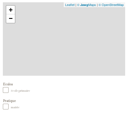
Leaflet
|
©
Maps
|
© OpenStreetMap
Jawg
+
−
Ecoles
école primaire
Pratique
mairie