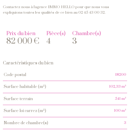
Contactez-nous à l'agence IMMO HELLO pour que nous vous
expliquions toutes les qualités de ce bien au 02 45 43 00 32.
Prix du bien
Pièce(s)
Chambre(s)
82 000 €
4
3
Caractéristiques du bien
Caractéristiques
Valeurs
18200
code postal
102,33 m²
surface habitable (m²)
541 m²
surface terrain
100 m²
surface loi carrez (m²)
3
nombre de chambre(s)