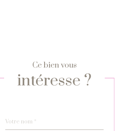
Ce bien vous
intéresse ?
Nom
Fieldset
*
par