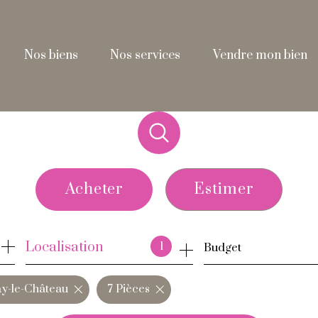
nos biens
nos services
vendre mon bien
Acheter
Estimer
de l'ancien
Localisation
1
Budget
de l'immo pro
ay-le-Château
7 Pièces