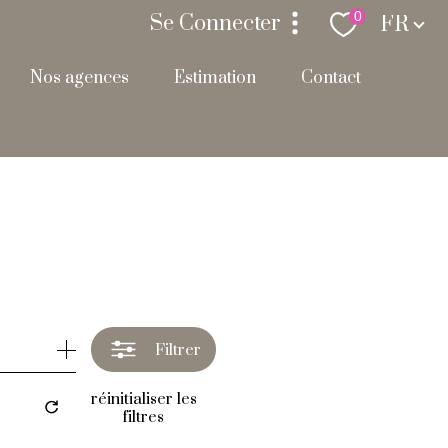
Langue
0
Se Connecter
FR
nos agences
estimation
contact
espace propriétaire
Filtrer
réinitialiser les
filtres