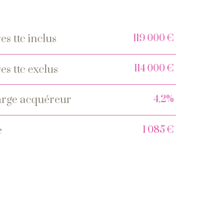
119 000 €
es ttc inclus
s
114 000 €
es ttc exclus
4,2%
charge acquéreur
1 085 €
e