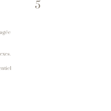
5
gagée
exes.
entiel