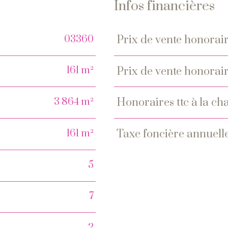
Infos financières
03360
prix de vente honorair
Caractéristiques
Valeur
161 m²
prix de vente honorair
3 864 m²
honoraires ttc à la 
161 m²
taxe foncière annuell
5
7
2