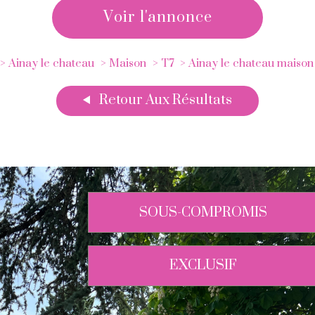
voir l'annonce
Ainay le chateau
Maison
T7
Ainay le chateau maison
Retour Aux Résultats
SOUS-COMPROMIS
EXCLUSIF