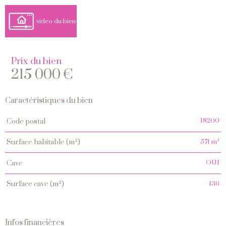
video du bien
Prix du bien
215 000 €
Caractéristiques du bien
Caractéristiques
Valeurs
18200
code postal
571 m²
surface habitable (m²)
OUI
cave
136
surface cave (m²)
Infos financières