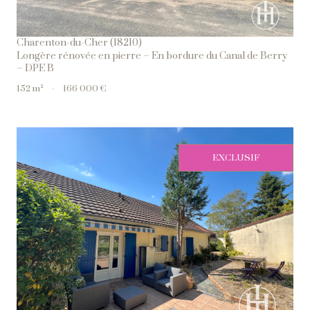
Charenton-du-Cher (18210)
Longère rénovée en pierre – En bordure du Canal de Berry
– DPE B
152 m²
-
166 000 €
EXCLUSIF
Voir Le Bien