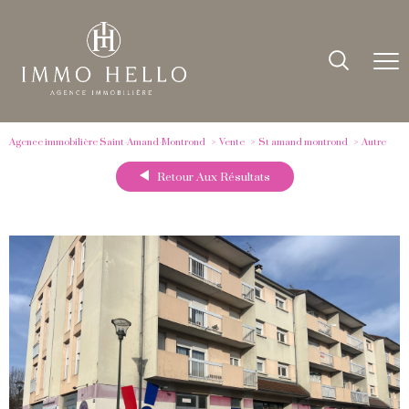
Agence immobilière Saint-Amand-Montrond
Vente
St amand montrond
Autre
Retour Aux Résultats