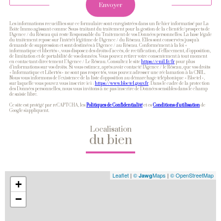
Envoyer
Les informations recueillies sur ce formulaire sont enregistrées dans un fichier informatisé par La
Boite Immo agissant comme Sous-traitant du traitement pour la gestion de la clientèle/prospects de
l'Agence / du Réseau qui reste Responsable du Traitement de vos Données personnelles. La base légale
du traitement repose sur l'intérêt légitime de l'Agence / du Réseau. Elles sont conservées jusqu'à
demande de suppression et sont destinées à l'Agence / au Réseau. Conformément à la loi «
informatique et libertés », vous disposez des droits d’accès, de rectification, d’effacement, d’opposition,
de limitation et de portabilité de vos données. Vous pouvez retirer votre consentement à tout moment
en contactant directement l’Agence / Le Réseau. Consultez le site
https://cnil.fr/fr
pour plus
d’informations sur vos droits. Si vous estimez, après avoir contacté l'Agence / le Réseau, que vos droits
« Informatique et Libertés » ne sont pas respectés, vous pouvez adresser une réclamation à la CNIL.
Nous vous informons de l’existence de la liste d'opposition au démarchage téléphonique « Bloctel »,
sur laquelle vous pouvez vous inscrire ici :
https://www.bloctel.gouv.fr
. Dans le cadre de la protection
des Données personnelles, nous vous invitons à ne pas inscrire de Données sensibles dans le champ
de saisie libre.
Ce site est protégé par reCAPTCHA, les
Politiques de Confidentialité
et es
Conditions d'utilisation
de
Google s'appliquent.
Localisation
du bien
Leaflet
|
©
Maps
|
© OpenStreetMap
Jawg
+
−