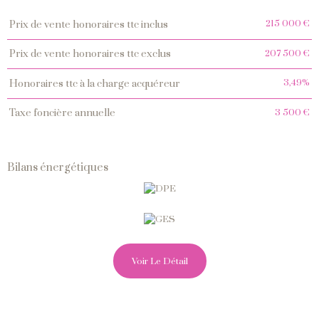
Caractéristiques
Valeurs
215 000 €
prix de vente honoraires ttc inclus
207 500 €
prix de vente honoraires ttc exclus
3,49%
honoraires ttc à la charge acquéreur
3 500 €
taxe foncière annuelle
Bilans énergétiques
Voir Le Détail