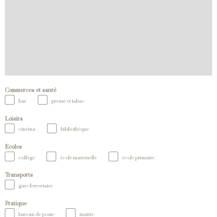
Commerces et santé
bar
presse et tabac
Loisirs
cinéma
bibliothèque
Ecoles
collège
école maternelle
école primaire
Transports
gare ferroviaire
Pratique
bureau de poste
mairie