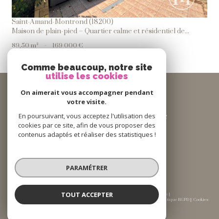
Saint-Amand-Montrond (18200)
Maison de plain-pied – Quartier calme et résidentiel de...
89,50 m²
-
169 000 €
Comme beaucoup, notre site
utilise les cookies
Se
connecter
On aimerait vous accompagner pendant
votre visite.
Espace Propriétaire
En poursuivant, vous acceptez l'utilisation des
cookies par ce site, afin de vous proposer des
contenus adaptés et réaliser des statistiques !
Nous
suivre
PARAMÉTRER
TOUT ACCEPTER
© 2026 | Tous droits réservés | Traduction powered by Google |
Nos honoraires
Plan du site
Mentions légales
Admin
Partenaires
Politique RGPD
Cookies