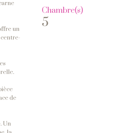
ncarne
Chambre(s)
5
offre un
 centre-
des
relle.
pièce
pace de
e. Un
e, la