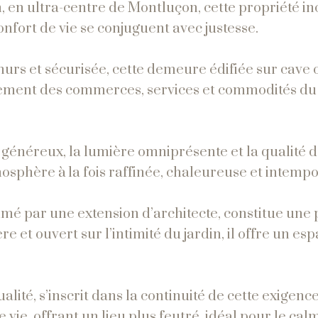
, en ultra-centre de Montluçon, cette propriété i
onfort de vie se conjuguent avec justesse.
murs et sécurisée, cette demeure édifiée sur cave 
ulement des commerces, services et commodités du
 généreux, la lumière omniprésente et la qualité 
sphère à la fois raffinée, chaleureuse et intempo
limé par une extension d’architecte, constitue une 
et ouvert sur l’intimité du jardin, il offre un es
lité, s’inscrit dans la continuité de cette exigenc
vie, offrant un lieu plus feutré, idéal pour le calm