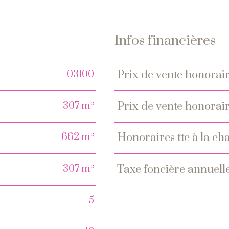
Infos financières
03100
prix de vente honorair
Caractéristiques
Valeur
307 m²
prix de vente honorair
662 m²
honoraires ttc à la 
307 m²
taxe foncière annuell
5