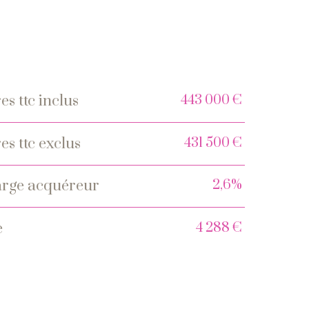
443 000 €
es ttc inclus
s
431 500 €
es ttc exclus
2,6%
charge acquéreur
4 288 €
e