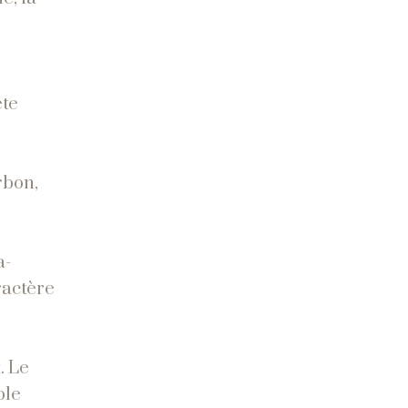
ète
rbon,
a-
aractère
. Le
ble