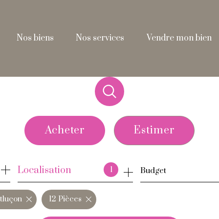
nos biens
nos services
vendre mon bien
Acheter
Estimer
de l'ancien
Localisation
1
Budget
de l'immo pro
tluçon
12 Pièces