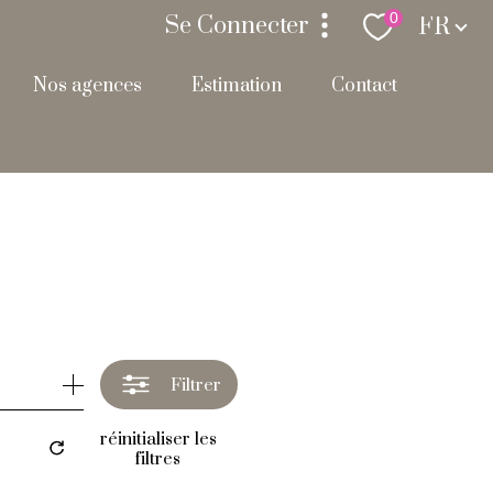
Langue
0
Se Connecter
FR
nos agences
estimation
contact
espace propriétaire
Filtrer
réinitialiser les
filtres