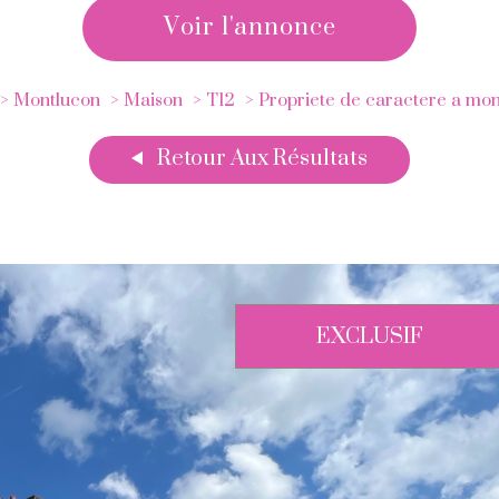
voir l'annonce
Montlucon
Maison
T12
Propriete de caractere a mont
Retour Aux Résultats
EXCLUSIF