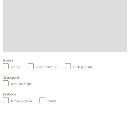
Ecoles
collège
école maternelle
école primaire
Transports
gare ferroviaire
Pratique
bureau de poste
mairie