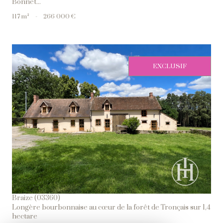
Bonnet...
117 m²
-
266 000 €
EXCLUSIF
Voir Le Bien
Braize (03360)
Longère bourbonnaise au cœur de la forêt de Tronçais sur 1,4
hectare