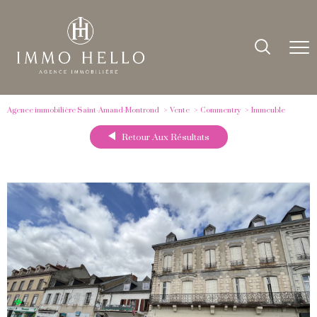
Agence immobilière Saint-Amand-Montrond
Vente
Commentry
Immeuble
Retour Aux Résultats