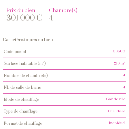
Prix du bien
Chambre(s)
301 000 €
4
Caractéristiques du bien
Caractéristiques
Valeurs
03600
code postal
216 m²
surface habitable (m²)
4
nombre de chambre(s)
4
nb de salle de bains
Gaz de ville
mode de chauffage
Chaudière
type de chauffage
Individuel
format de chauffage