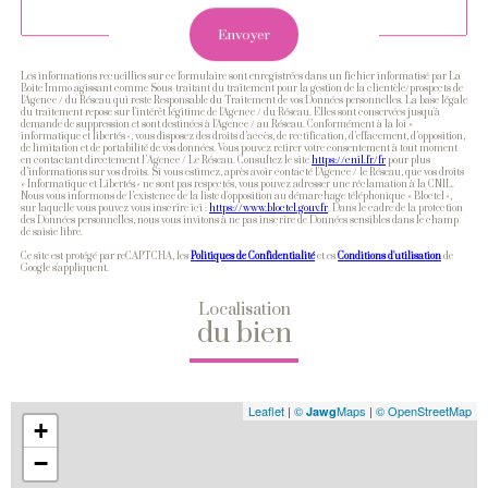
Envoyer
Les informations recueillies sur ce formulaire sont enregistrées dans un fichier informatisé par La
Boite Immo agissant comme Sous-traitant du traitement pour la gestion de la clientèle/prospects de
l'Agence / du Réseau qui reste Responsable du Traitement de vos Données personnelles. La base légale
du traitement repose sur l'intérêt légitime de l'Agence / du Réseau. Elles sont conservées jusqu'à
demande de suppression et sont destinées à l'Agence / au Réseau. Conformément à la loi «
informatique et libertés », vous disposez des droits d’accès, de rectification, d’effacement, d’opposition,
de limitation et de portabilité de vos données. Vous pouvez retirer votre consentement à tout moment
en contactant directement l’Agence / Le Réseau. Consultez le site
https://cnil.fr/fr
pour plus
d’informations sur vos droits. Si vous estimez, après avoir contacté l'Agence / le Réseau, que vos droits
« Informatique et Libertés » ne sont pas respectés, vous pouvez adresser une réclamation à la CNIL.
Nous vous informons de l’existence de la liste d'opposition au démarchage téléphonique « Bloctel »,
sur laquelle vous pouvez vous inscrire ici :
https://www.bloctel.gouv.fr
. Dans le cadre de la protection
des Données personnelles, nous vous invitons à ne pas inscrire de Données sensibles dans le champ
de saisie libre.
Ce site est protégé par reCAPTCHA, les
Politiques de Confidentialité
et es
Conditions d'utilisation
de
Google s'appliquent.
Localisation
du bien
Leaflet
|
©
Maps
|
© OpenStreetMap
Jawg
+
−