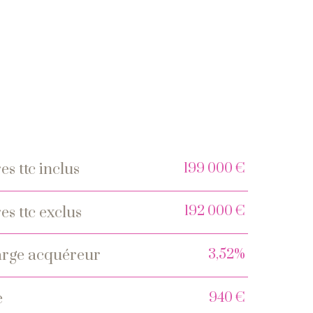
199 000 €
es ttc inclus
s
192 000 €
es ttc exclus
3,52%
charge acquéreur
940 €
e