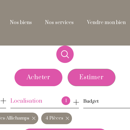
nos biens
nos services
vendre mon bien
Acheter
Estimer
de l'ancien
Localisation
1
Budget
de l'immo pro
ges-Allichamps
4 Pièces