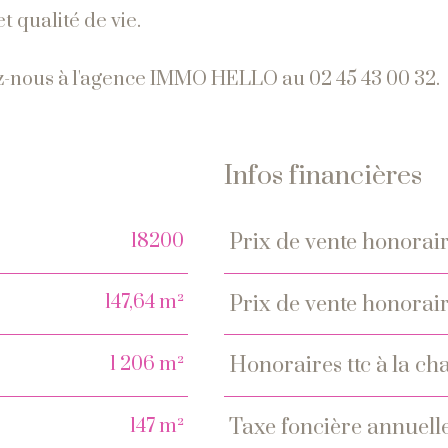
t qualité de vie.
tez-nous à l'agence IMMO HELLO au 02 45 43 00 32.
Infos financières
18200
prix de vente honorair
Caractéristiques
Valeur
147,64 m²
prix de vente honorair
1 206 m²
honoraires ttc à la 
147 m²
taxe foncière annuell